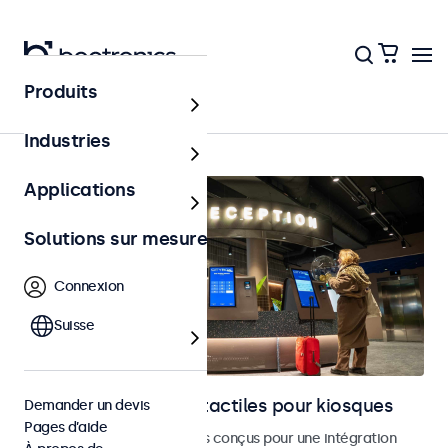
Produits
Accueil
Industries
Applications
Solutions sur mesure
Connexion
Suisse
Moniteurs et écrans tactiles pour kiosques
Demander un devis
Pages d’aide
Moniteurs et écrans tactiles conçus pour une intégration