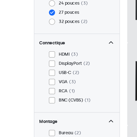
24 pouces
3
27 pouces
32 pouces
2
Connectique
HDMI
3
DisplayPort
2
USB-C
2
VGA
3
RCA
1
BNC (CVBS)
1
Montage
Bureau
2