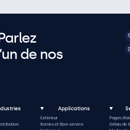
Parlez
’un de nos
ndustries
Applications
S
Extérieur
Pages d’ai
istribution
Bornes et libre-service
Délais de l