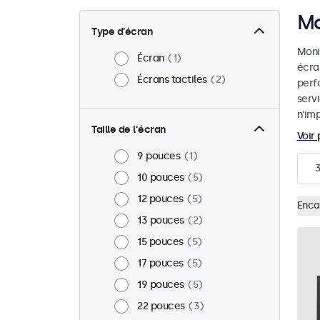
Mo
Type d’écran
Monit
Écran
1
écra
Écrans tactiles
2
perf
serv
n'imp
Taille de l'écran
Voir 
9 pouces
1
10 pouces
5
12 pouces
5
Enca
13 pouces
2
15 pouces
5
17 pouces
5
19 pouces
5
22 pouces
3