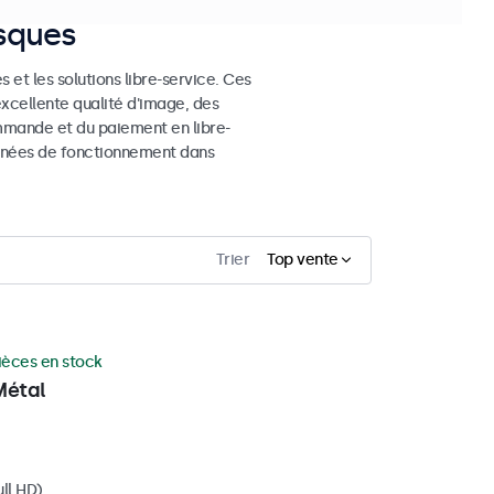
osques
 et les solutions libre-service. Ces
excellente qualité d'image, des
mmande et du paiement en libre-
 années de fonctionnement dans
Trier
Top vente
ièces en stock
Métal
ll HD)