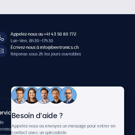
Appelez-nous au +41 43 50 80 772
Lun–Ven, 8h30–17h30
Écrivez-nous à info@beetronics.ch
Réponse sous 2h les jours ouvrables
ervice client
À propos
Besoin d'aide ?
de
Cas concrets
Appelez-nous ou envoyez un message pour entrer en
ivraison
Actualités et mises à jour
contact avec un spécialiste.