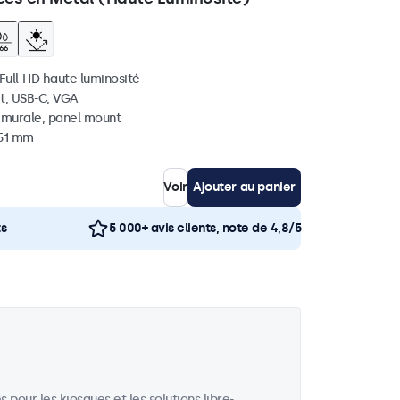
 Full-HD haute luminosité
t, USB-C, VGA
, murale, panel mount
 51 mm
Voir
Ajouter au panier
ts
5 000+ avis clients, note de 4,8/5
our les kiosques et les solutions libre-