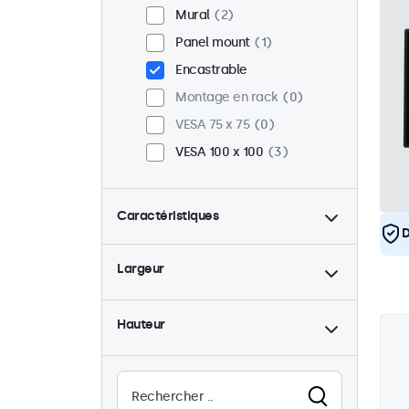
Mural
2
Panel mount
1
Encastrable
Montage en rack
0
VESA 75 x 75
0
VESA 100 x 100
3
Caractéristiques
D
4:3 / 5:4
0
Largeur
9-36 Volt
3
Rétro-éclairage ajustable
3
Hauteur
Lecteur multimedia USB
1
Haute luminosité
1
Lisible au soleil
1