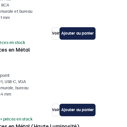
, RCA
, murale et bureau
 41 mm
Voir
Ajouter au panier
ièces en stock
ces en Métal
ipoint
rt, USB-C, VGA
, murale, bureau
 44 mm
Voir
Ajouter au panier
+ pièces en stock
ces en Métal (Haute Luminosité)