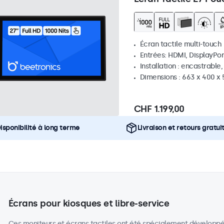
Écran tactile multi-touch
Entrées: HDMI, DisplayPor
Installation : encastrable
Dimensions : 663 x 400 x
CHF 1.199,00
isponibilité à long terme
Livraison et retours gratui
Écrans pour kiosques et libre-service
Ces moniteurs et écrans tactiles ont été spécialement développés p