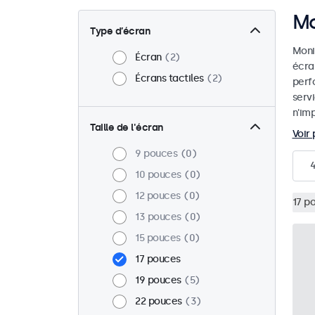
Mo
Type d’écran
Monit
Écran
2
écra
Écrans tactiles
2
perf
serv
n'imp
Taille de l'écran
Voir 
9 pouces
0
10 pouces
0
12 pouces
0
17 p
13 pouces
0
15 pouces
0
17 pouces
19 pouces
5
22 pouces
3