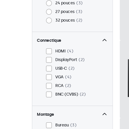
24 pouces
3
27 pouces
3
32 pouces
2
Connectique
HDMI
4
DisplayPort
2
USB-C
2
VGA
4
RCA
2
BNC (CVBS)
2
Montage
Bureau
3