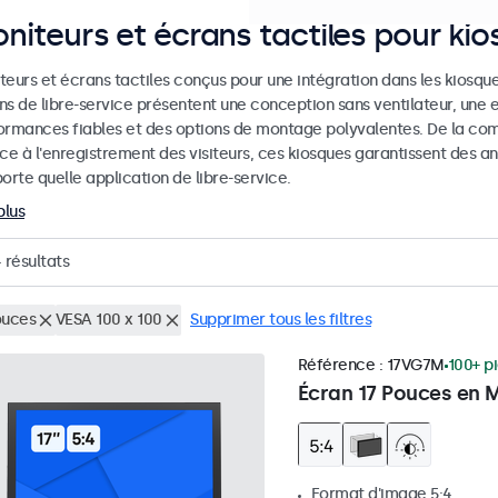
niteurs et écrans tactiles pour ki
eurs et écrans tactiles conçus pour une intégration dans les kiosques
ns de libre-service présentent une conception sans ventilateur, une 
ormances fiables et des options de montage polyvalentes. De la co
ice à l'enregistrement des visiteurs, ces kiosques garantissent des
orte quelle application de libre-service.
plus
4
résultats
ouces
VESA 100 x 100
Supprimer tous les filtres
Référence :
17VG7M
100+ p
Écran 17 Pouces en M
Format d'image 5:4