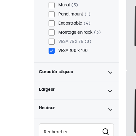
Mural
3
Panel mount
1
Encastrable
4
Montage en rack
3
VESA 75 x 75
0
VESA 100 x 100
Caractéristiques
4:3 / 5:4
1
Largeur
9-36 Volt
4
Rétro-éclairage ajustable
4
Hauteur
Lecteur multimedia USB
2
Haute luminosité
1