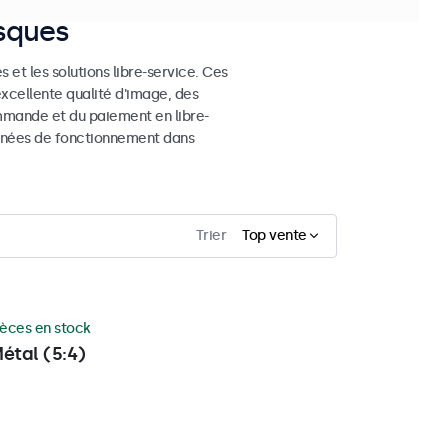
osques
 et les solutions libre-service. Ces
excellente qualité d'image, des
mmande et du paiement en libre-
 années de fonctionnement dans
Trier
Top vente
ièces en stock
étal (5:4)