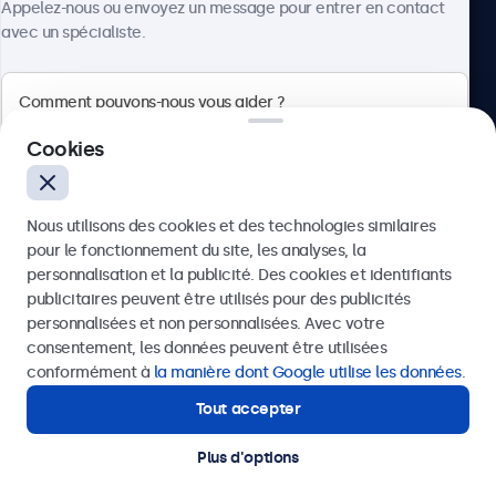
Appelez-nous ou envoyez un message pour entrer en contact
avec un spécialiste.
Beetronics
Cookies
Badenerstrasse 549, 8048 Zürich, Suisse
Nous utilisons des cookies et des technologies similaires
4.8/5 noté par 5000+ entreprises
pour le fonctionnement du site, les analyses, la
Français
personnalisation et la publicité. Des cookies et identifiants
publicitaires peuvent être utilisés pour des publicités
Envoyer
personnalisées et non personnalisées. Avec votre
consentement, les données peuvent être utilisées
Ou appelez-nous au
+41 43 50 80 772
conformément à
la manière dont Google utilise les données
.
Tout accepter
Besoin d'aide ?
Contactez nos spécialistes.
Plus d'options
© 2026 Beetronics