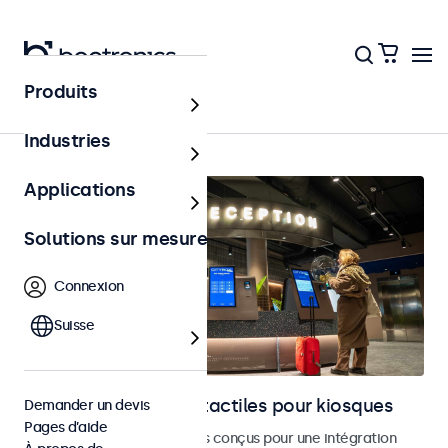
Produits
Bornes et libre-service
Industries
Applications
Solutions sur mesure
Connexion
Suisse
Moniteurs et écrans tactiles pour kiosques
Demander un devis
Pages d’aide
Moniteurs et écrans tactiles conçus pour une intégration