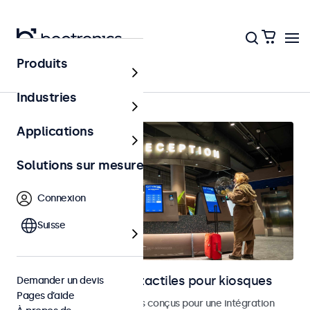
Produits
Bornes et libre-service
Industries
Applications
Solutions sur mesure
Connexion
Suisse
Moniteurs et écrans tactiles pour kiosques
Demander un devis
Pages d’aide
Moniteurs et écrans tactiles conçus pour une intégration