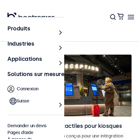
Produits
Accueil
Industries
Applications
Solutions sur mesure
Connexion
Suisse
Moniteurs et écrans tactiles pour kiosques
Demander un devis
Pages d’aide
Moniteurs et écrans tactiles conçus pour une intégration