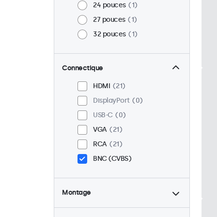
24 pouces
1
27 pouces
1
32 pouces
1
Connectique
HDMI
21
DisplayPort
0
USB-C
0
VGA
21
RCA
21
BNC (CVBS)
Montage
Bureau
21