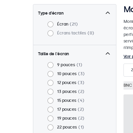
Mo
Type d’écran
Monit
Écran
21
écra
Écrans tactiles
0
perf
serv
n'imp
Taille de l'écran
Voir 
9 pouces
1
2
10 pouces
3
12 pouces
3
BNC 
13 pouces
2
15 pouces
4
17 pouces
2
19 pouces
2
22 pouces
1