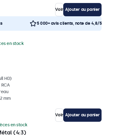
Voir
Ajouter au panier
ts
5 000+ avis clients, note de 4,8/5
ces en stock
ll HD)
, RCA
ureau
 32 mm
Voir
Ajouter au panier
ièces en stock
étal (4:3)