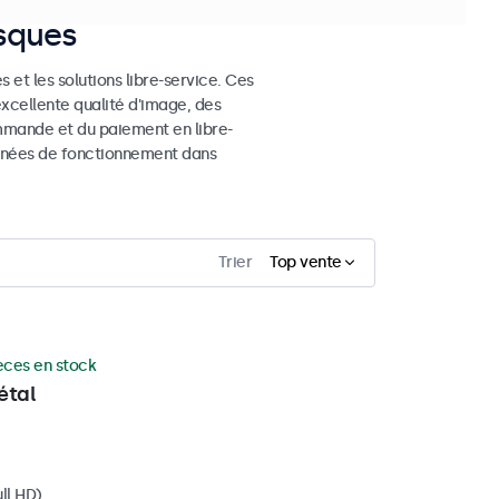
osques
 et les solutions libre-service. Ces
excellente qualité d'image, des
mmande et du paiement en libre-
 années de fonctionnement dans
Trier
Top vente
èces en stock
étal
ll HD)