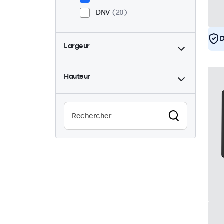
DNV
20
D
Largeur
Hauteur