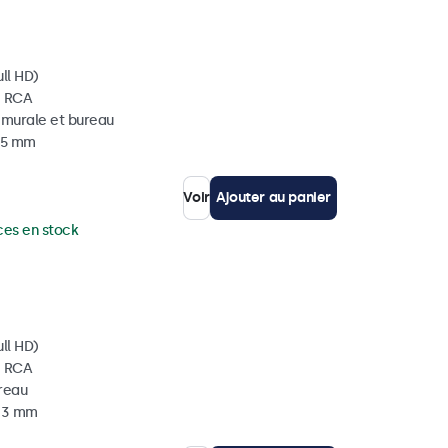
ll HD)
, RCA
, murale et bureau
 35 mm
Voir
Ajouter au panier
ces en stock
ll HD)
, RCA
ureau
 33 mm