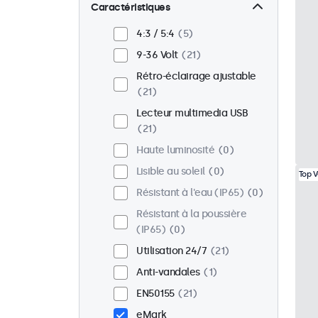
Mural
21
Caractéristiques
Panel mount
0
4:3 / 5:4
5
Encastrable
16
9-36 Volt
21
Montage en rack
16
Rétro-éclairage ajustable
VESA 75 x 75
13
21
VESA 100 x 100
8
Lecteur multimedia USB
21
Haute luminosité
0
Lisible au soleil
0
Top 
Résistant à l'eau (IP65)
0
Résistant à la poussière
(IP65)
0
Utilisation 24/7
21
Anti-vandales
1
EN50155
21
eMark