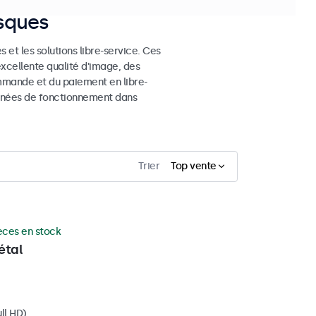
osques
 et les solutions libre-service. Ces
excellente qualité d'image, des
mmande et du paiement en libre-
 années de fonctionnement dans
Trier
Top vente
èces en stock
étal
ll HD)