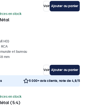
Voir
Ajouter au panier
ièces en stock
Métal
ll HD)
, RCA
, murale et bureau
 38 mm
Voir
Ajouter au panier
ts
5 000+ avis clients, note de 4,8/5
ièces en stock
étal (5:4)