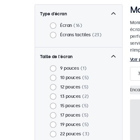
Mo
Type d’écran
Monit
Écran
16
écra
Écrans tactiles
23
perf
serv
n'imp
Taille de l'écran
Voir 
9 pouces
1
10 pouces
5
12 pouces
5
Enca
13 pouces
2
15 pouces
5
17 pouces
5
19 pouces
5
22 pouces
3