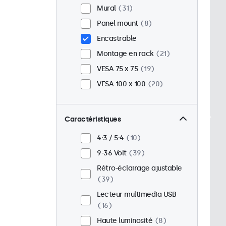
Mural
31
Panel mount
8
Encastrable
Montage en rack
21
VESA 75 x 75
19
VESA 100 x 100
20
Caractéristiques
4:3 / 5:4
10
9-36 Volt
39
Rétro-éclairage ajustable
39
Lecteur multimedia USB
16
Haute luminosité
8