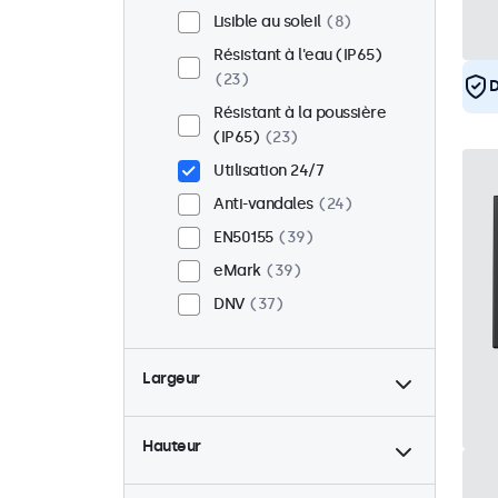
Lisible au soleil
8
Résistant à l'eau (IP65)
23
D
Résistant à la poussière
(IP65)
23
Utilisation 24/7
Anti-vandales
24
EN50155
39
eMark
39
DNV
37
Largeur
Hauteur