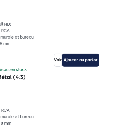
ll HD)
, RCA
, murale et bureau
 35 mm
Voir
Ajouter au panier
ièces en stock
étal (4:3)
, RCA
, murale et bureau
 38 mm