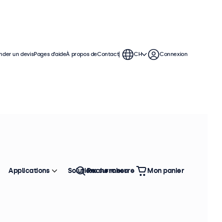
der un devis
Pages d’aide
À propos de
Contact
CH
Connexion
Applications
Solutions sur mesure
Rechercher
Mon panier