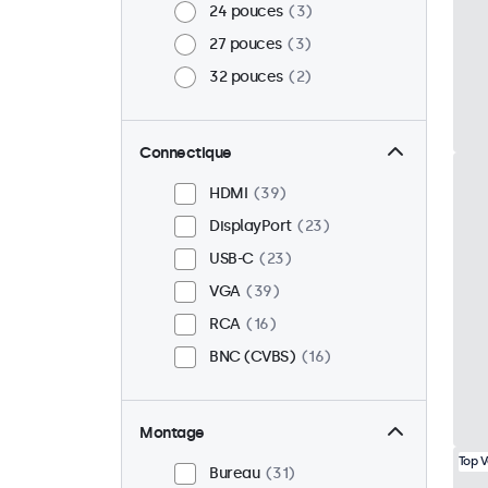
24 pouces
3
27 pouces
3
32 pouces
2
Connectique
HDMI
39
DisplayPort
23
USB-C
23
VGA
39
RCA
16
BNC (CVBS)
16
Montage
Top 
Bureau
31