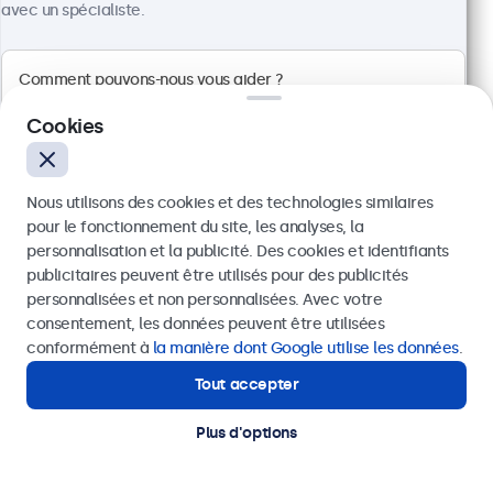
avec un spécialiste.
Cookies
Écran Tactile 12 Pouces en Métal
Référence :
12TS7M
Nous utilisons des cookies et des technologies similaires
Expédition prévue sous 10 à 12 jours
pour le fonctionnement du site, les analyses, la
personnalisation et la publicité. Des cookies et identifiants
publicitaires peuvent être utilisés pour des publicités
Écran tactile Full HD multipoint
Envoyer
personnalisées et non personnalisées. Avec votre
Entrées : HDMI, DisplayPort, USB-C, VGA
consentement, les données peuvent être utilisées
Installation : encastrable, murale, bureau
Ou appelez-nous au
+41 43 50 80 772
conformément à
la manière dont Google utilise les données
.
Dimensions : 297 x 185 x 40 mm
Tout accepter
Besoin d'aide ?
CHF 499,00
Contactez nos spécialistes.
Plus d'options
Voir
Ajouter au panier