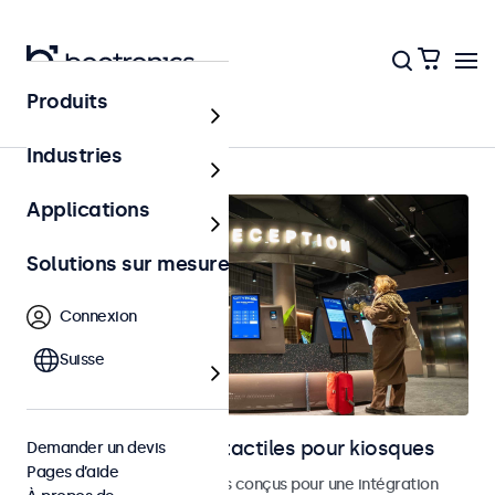
Produits
Accueil
Industries
Applications
Solutions sur mesure
Connexion
Suisse
Moniteurs et écrans tactiles pour kiosques
Demander un devis
Pages d’aide
Moniteurs et écrans tactiles conçus pour une intégration