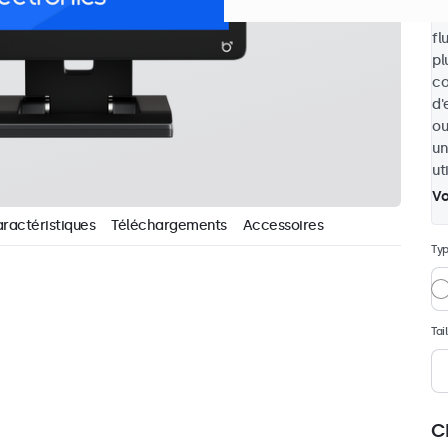
HD
fl
pl
co
d'
ou
un
ut
Vo
ractéristiques
Téléchargements
Accessoires
Typ
Tai
C