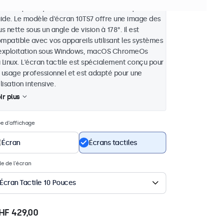
 multi-point qui offre un fonctionnement précis et
uide. Le modèle d'écran 10TS7 offre une image des
us nette sous un angle de vision à 178°. Il est
mpatible avec vos appareils utilisant les systèmes
exploitation sous Windows, macOS ChromeOs
 Linux. L'écran tactile est spécialement conçu pour
 usage professionnel et est adapté pour une
ilisation intensive.
ir plus
e d'affichage
Écran
Écrans tactiles
lle de l'écran
Écran Tactile 10 Pouces
HF 429,00