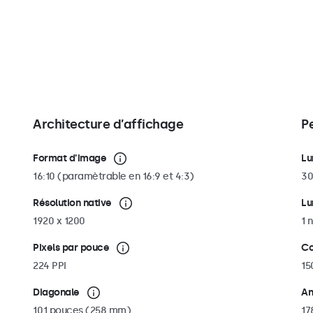
ant ainsi adapté
i nécessaire, le
 fixation VESA 75
supports ou des
Architecture d’affichage
P
Format d'image
Lu
16:10 (paramètrable en 16:9 et 4:3)
30
Résolution native
Lu
1920 x 1200
1 n
Pixels par pouce
Co
224 PPI
15
Diagonale
An
10.1 pouces (258 mm)
17