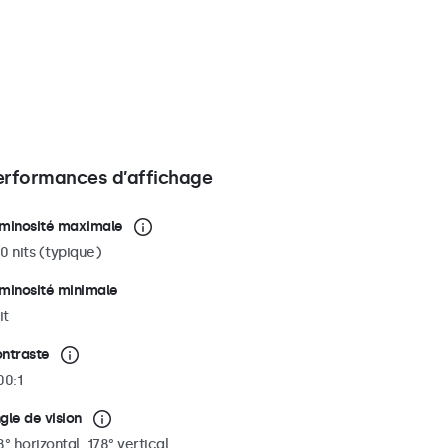
erformances d’affichage
minosité maximale
0 nits (typique)
minosité minimale
it
ntraste
00:1
gle de vision
8° horizontal, 178° vertical