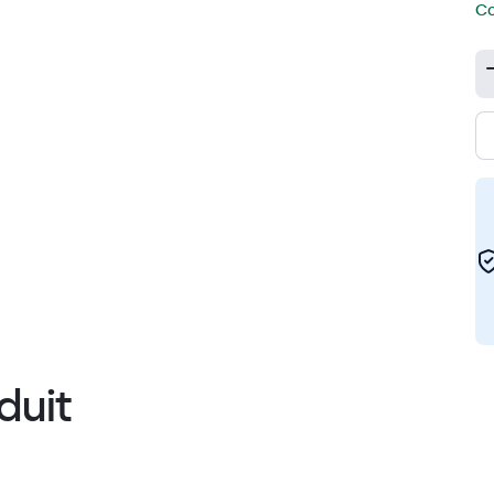
Co
duit