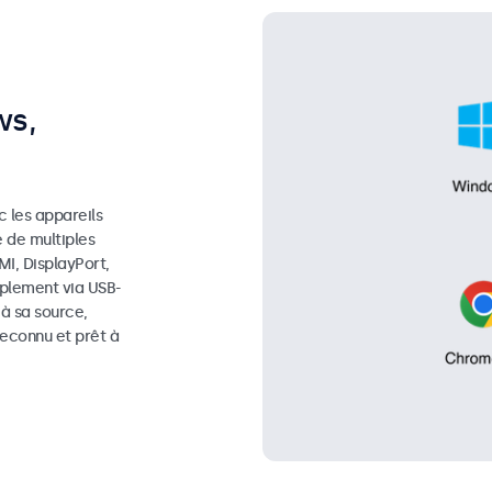
ws,
 les appareils
e de multiples
I, DisplayPort,
mplement via USB-
 à sa source,
reconnu et prêt à