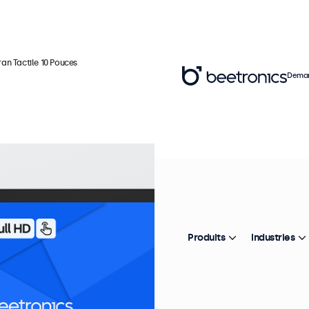
ran Tactile 10 Pouces
Deman
Ré
É
In
Produits
Industries
L'