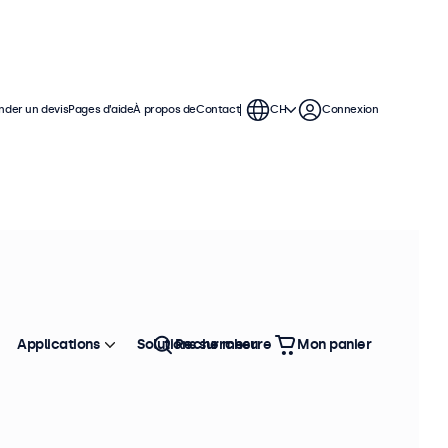
der un devis
Pages d’aide
À propos de
Contact
CH
Connexion
férence : 10TS7
100+ pièces en stock
cran Tactile 10 Pouces
formations produit
Écran tactile Full HD multipoint
Applications
Solutions sur mesure
Rechercher
Mon panier
Entrées : HDMI, DisplayPort, USB-C, VGA
Installation : murale, bureau
Dimensions : 242 x 169 x 34 mm
écran tactile 10 pouces se distingue par sa dalle Full