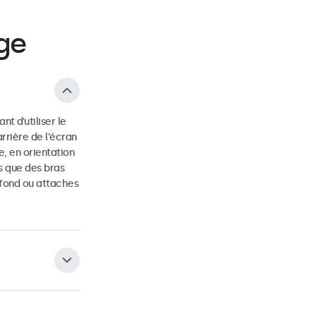
ge
t d’utiliser le
rrière de l’écran
e, en orientation
ls que des bras
afond ou attaches
 pouvant être
rous de fixation