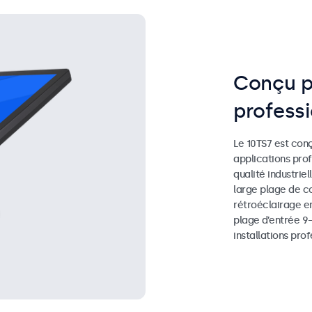
Conçu p
profess
Le 10TS7 est con
applications pro
qualité industrie
large plage de co
rétroéclairage e
plage d’entrée 9–
installations prof