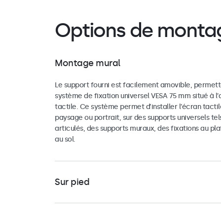
Options de monta
Montage mural
Le support fourni est facilement amovible, permettan
système de fixation universel VESA 75 mm situé à l’a
tactile. Ce système permet d’installer l’écran tactil
paysage ou portrait, sur des supports universels te
articulés, des supports muraux, des fixations au pl
au sol.
Sur pied
L'écran tactile est livré avec un support polyvalent
entièrement replié à plat. La base est équipée de t