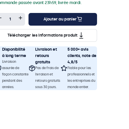
mmande passée avant 23h59, livrée mardi.
Ajouter au panier
Télécharger les informations produit
Disponibilité
Livraison et
5 000+ avis
à long terme
retours
clients, note de
Livraison
gratuits
4,8/5
assurée de
Pas de frais de
Fiable pour les
façon constante
livraison et
professionnels et
pendant des
retours gratuits
les entreprises du
années.
sous 30 jours.
monde entier.