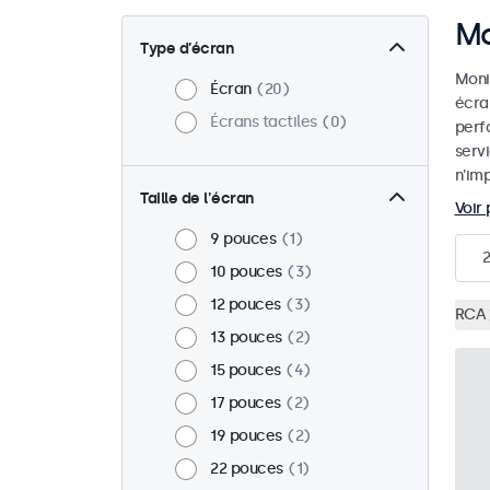
Mo
Type d’écran
Monit
Écran
20
écra
Écrans tactiles
0
perf
serv
n'imp
Taille de l'écran
Voir 
9 pouces
1
10 pouces
3
12 pouces
3
RCA
13 pouces
2
15 pouces
4
17 pouces
2
19 pouces
2
22 pouces
1