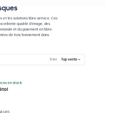
osques
 et les solutions libre-service. Ces
excellente qualité d'image, des
mmande et du paiement en libre-
 années de fonctionnement dans
Trier
Top vente
èces en stock
étal
ll HD)