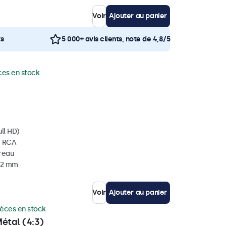
Voir
Ajouter au panier
ts
5 000+ avis clients, note de 4,8/5
ces en stock
ll HD)
, RCA
ureau
 32 mm
Voir
Ajouter au panier
ièces en stock
étal (4:3)