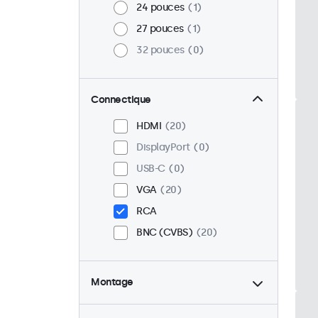
24 pouces
1
27 pouces
1
32 pouces
0
Connectique
HDMI
20
DisplayPort
0
USB-C
0
VGA
20
RCA
BNC (CVBS)
20
Montage
Bureau
20