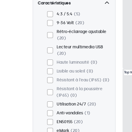
Mural
20
Caractéristiques
Panel mount
0
4:3 / 5:4
5
Encastrable
15
9-36 Volt
20
Montage en rack
16
Rétro-éclairage ajustable
VESA 75 x 75
13
20
VESA 100 x 100
7
Lecteur multimedia USB
20
Haute luminosité
0
Lisible au soleil
0
Top 
Résistant à l'eau (IP65)
0
Résistant à la poussière
(IP65)
0
Utilisation 24/7
20
Anti-vandales
1
EN50155
20
eMark
20