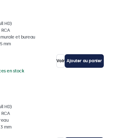
ll HD)
, RCA
, murale et bureau
 35 mm
Voir
Ajouter au panier
ces en stock
ll HD)
, RCA
ureau
 33 mm