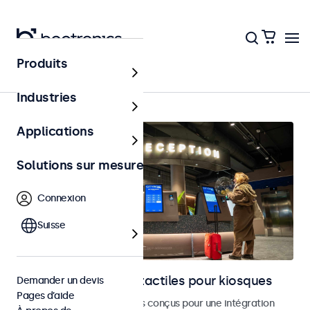
Produits
Accueil
Industries
Applications
Solutions sur mesure
Connexion
Suisse
Moniteurs et écrans tactiles pour kiosques
Demander un devis
Pages d’aide
Moniteurs et écrans tactiles conçus pour une intégration