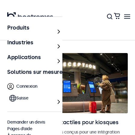
Produits
Accueil
Industries
Applications
Solutions sur mesure
Connexion
Suisse
Moniteurs et écrans tactiles pour kiosques
Demander un devis
Pages d’aide
Moniteurs et écrans tactiles conçus pour une intégration