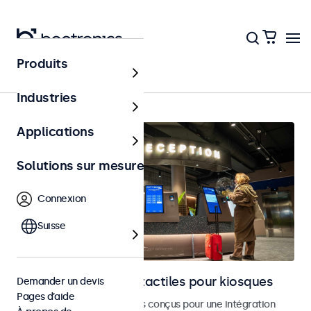
Produits
Accueil
Industries
Applications
Solutions sur mesure
Connexion
Suisse
Moniteurs et écrans tactiles pour kiosques
Demander un devis
Pages d’aide
Moniteurs et écrans tactiles conçus pour une intégration