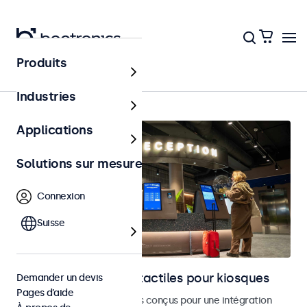
Produits
Accueil
Industries
Applications
Solutions sur mesure
Connexion
Suisse
Moniteurs et écrans tactiles pour kiosques
Demander un devis
Pages d’aide
Moniteurs et écrans tactiles conçus pour une intégration