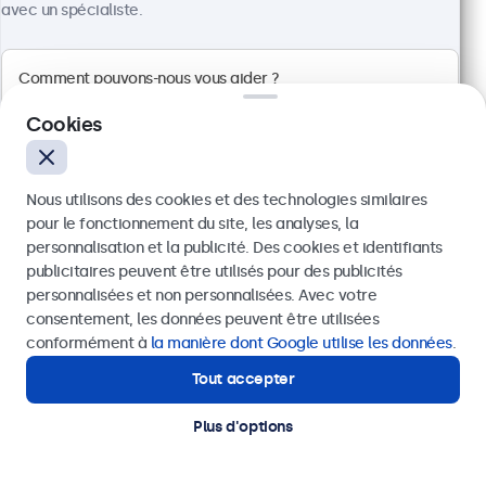
avec un spécialiste.
Cookies
Nous utilisons des cookies et des technologies similaires
pour le fonctionnement du site, les analyses, la
personnalisation et la publicité. Des cookies et identifiants
publicitaires peuvent être utilisés pour des publicités
Envoyer
personnalisées et non personnalisées. Avec votre
Écran Tactile 22 Pouces en Métal (Haute
consentement, les données peuvent être utilisées
Luminosité)
Ou appelez-nous au
+41 43 50 80 772
conformément à
la manière dont Google utilise les données
.
Référence :
22HB9M/U1
Tout accepter
Besoin d'aide ?
100+ pièces en stock
Contactez nos spécialistes.
Plus d'options
Écran tactile multi-touch Full-HD haute luminosité