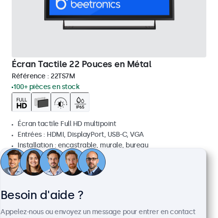
Écran Tactile 22 Pouces en Métal
Référence :
22TS7M
100+ pièces en stock
Écran tactile Full HD multipoint
Entrées : HDMI, DisplayPort, USB-C, VGA
Installation : encastrable, murale, bureau
Dimensions : 522 x 317 x 45 mm
CHF 699,00
Voir
Ajouter au panier
Besoin d'aide ?
Appelez-nous ou envoyez un message pour entrer en contact