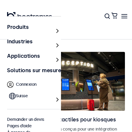
Produits
Accueil
Industries
Applications
Solutions sur mesure
Connexion
Suisse
Moniteurs et écrans tactiles pour kiosques
Demander un devis
Pages d’aide
Moniteurs et écrans tactiles conçus pour une intégration