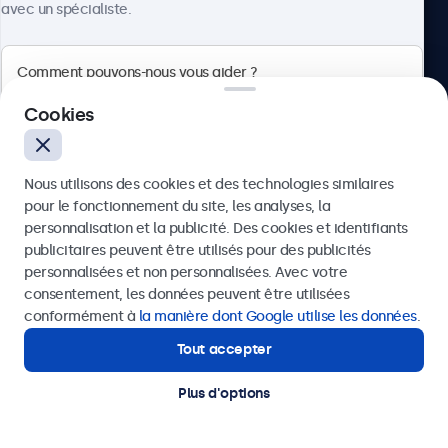
avec un spécialiste.
Beetronics
Cookies
Badenerstrasse 549, 8048 Zürich, Suisse
Nous utilisons des cookies et des technologies similaires
4.8/5 noté par 5000+ entreprises
pour le fonctionnement du site, les analyses, la
Français
personnalisation et la publicité. Des cookies et identifiants
publicitaires peuvent être utilisés pour des publicités
Envoyer
personnalisées et non personnalisées. Avec votre
consentement, les données peuvent être utilisées
Ou appelez-nous au
+41 43 50 80 772
conformément à
la manière dont Google utilise les données
.
Tout accepter
Besoin d'aide ?
Contactez nos spécialistes.
Plus d'options
© 2026 Beetronics