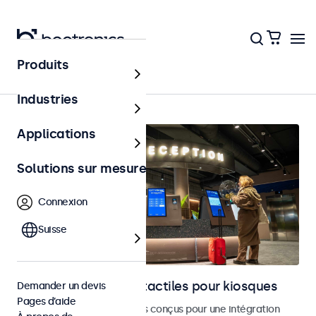
Produits
Accueil
Industries
Applications
Solutions sur mesure
Connexion
Suisse
Moniteurs et écrans tactiles pour kiosques
Demander un devis
Pages d’aide
Moniteurs et écrans tactiles conçus pour une intégration