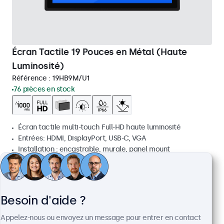
Écran Tactile 19 Pouces en Métal (Haute
Luminosité)
Référence :
19HB9M/U1
76 pièces en stock
Écran tactile multi-touch Full-HD haute luminosité
Entrées: HDMI, DisplayPort, USB-C, VGA
Installation : encastrable, murale, panel mount
Dimensions : 466 x 285 x 44 mm
CHF 959,00
Voir
Ajouter au panier
Besoin d'aide ?
Appelez-nous ou envoyez un message pour entrer en contact