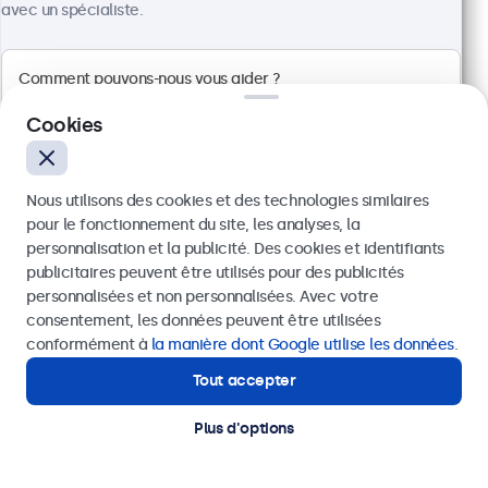
avec un spécialiste.
Cookies
Nous utilisons des cookies et des technologies similaires
pour le fonctionnement du site, les analyses, la
personnalisation et la publicité. Des cookies et identifiants
publicitaires peuvent être utilisés pour des publicités
Envoyer
personnalisées et non personnalisées. Avec votre
Écran Tactile 22 Pouces en Métal
consentement, les données peuvent être utilisées
Référence :
22TS7M
Ou appelez-nous au
+41 43 50 80 772
conformément à
la manière dont Google utilise les données
.
100+ pièces en stock
Tout accepter
Besoin d'aide ?
Contactez nos spécialistes.
Plus d'options
Écran tactile Full HD multipoint
Entrées : HDMI, DisplayPort, USB-C, VGA