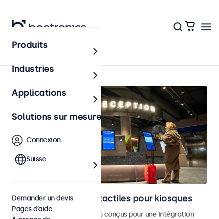
Produits
Accueil
Industries
Applications
Solutions sur mesure
Connexion
Suisse
Moniteurs et écrans tactiles pour kiosques
Demander un devis
Pages d’aide
Moniteurs et écrans tactiles conçus pour une intégration