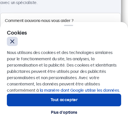
avec un spécialiste.
Cookies
Nous utilisons des cookies et des technologies similaires
Écran Tactile 13 Pouces
pour le fonctionnement du site, les analyses, la
Référence :
13TS7
personnalisation et la publicité. Des cookies et identifiants
100+ pièces en stock
publicitaires peuvent être utilisés pour des publicités
Envoyer
personnalisées et non personnalisées. Avec votre
consentement, les données peuvent être utilisées
Ou appelez-nous au
+41 43 50 80 772
conformément à
la manière dont Google utilise les données
.
Écran tactile Full HD multipoint
Entrées : HDMI, DisplayPort, USB-C, VGA
Tout accepter
Besoin d'aide ?
Installation : murale, bureau
Contactez nos spécialistes.
Dimensions : 318 x 200 x 34 mm
Plus d'options
CHF 499,00