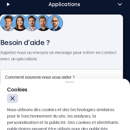
Applications
Service client
Besoin d'aide ?
À propos
Appelez-nous ou envoyez un message pour entrer en contact
avec un spécialiste.
Beetronics
Cookies
Badenerstrasse 549, 8048 Zürich, Suisse
Nous utilisons des cookies et des technologies similaires
4.8/5 noté par 5000+ entreprises
pour le fonctionnement du site, les analyses, la
Français
personnalisation et la publicité. Des cookies et identifiants
publicitaires peuvent être utilisés pour des publicités