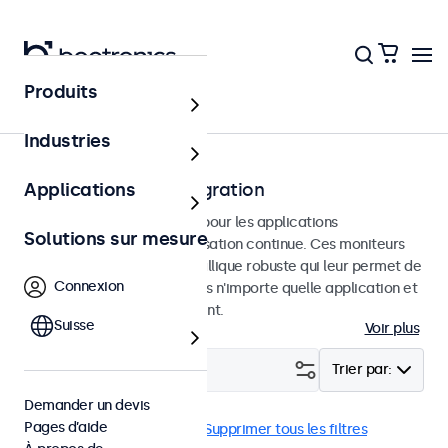
Produits
Accueil
Industries
Moniteurs pour l'intégration
Applications
Moniteurs intégrés conçus pour les applications
Solutions sur mesure
professionnelles et une utilisation continue. Ces moniteurs
disposent d'un châssis métallique robuste qui leur permet de
Connexion
s'intégrer parfaitement dans n'importe quelle application et
n'importe quel environnement.
Suisse
Voir plus
Filtrer (
19
)
Trier par:
Demander un devis
Pages d’aide
Encastrable
9-36 Volt
Supprimer tous les filtres