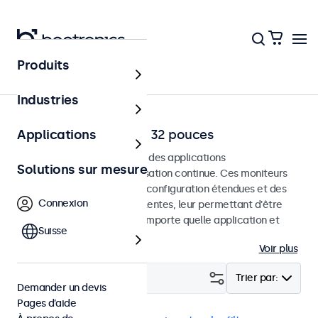
Produits
Accueil
Industries
Moniteurs RCA de 7 à 32 pouces
Applications
Moniteurs RCA conçus pour des applications
Solutions sur mesure
professionnelles et une utilisation continue. Ces moniteurs
RCA offrent des options de configuration étendues et des
Connexion
options de montage polyvalentes, leur permettant d'être
intégrés facilement dans n'importe quelle application et
Suisse
environnement.
Voir plus
Filtrer (
23
)
Trier par:
Demander un devis
Pages d’aide