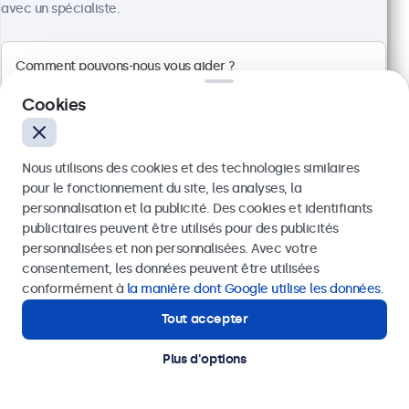
Résolution 1920 x 1080 (Full HD)
avec un spécialiste.
Entrées : HDMI, VGA, BNC, RCA
Installation : encastrable, murale et bureau
Dimensions : 629 x 374 x 41 mm
CHF 649,00
Cookies
Voir
Ajouter au panier
Nous utilisons des cookies et des technologies similaires
pour le fonctionnement du site, les analyses, la
personnalisation et la publicité. Des cookies et identifiants
publicitaires peuvent être utilisés pour des publicités
Envoyer
personnalisées et non personnalisées. Avec votre
consentement, les données peuvent être utilisées
Ou appelez-nous au
+41 43 50 80 772
conformément à
la manière dont Google utilise les données
.
Tout accepter
Besoin d'aide ?
Contactez nos spécialistes.
Plus d'options