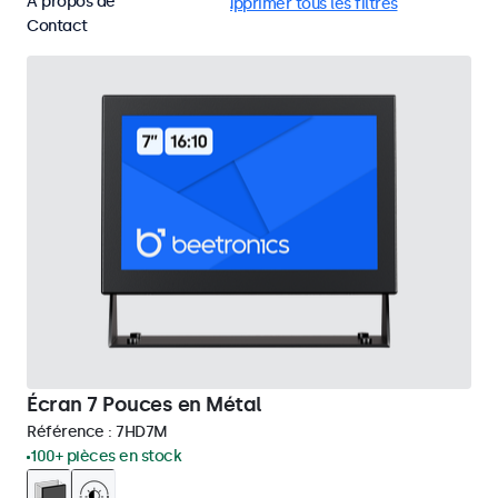
À propos de
RCA
Utilisation 24/7
Supprimer tous les filtres
Contact
Écran 7 Pouces en Métal
Référence :
7HD7M
100+ pièces en stock