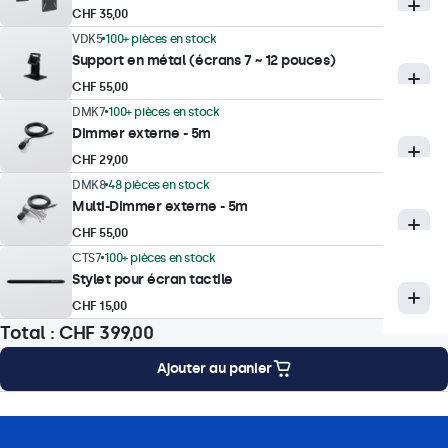
Angle de vision
CHF 35,00
178° horizontal, 178° vertical
VDK5
100+ pièces en stock
Support en métal (écrans 7 ~ 12 pouces)
Temps de réponse
CHF 55,00
10 ms
DMK7
100+ pièces en stock
Résolutions supportées
Dimmer externe - 5m
1920 x 1080 (max), 640 x 480 (min)
CHF 29,00
DMK8
48 pièces en stock
Multi-Dimmer externe - 5m
Technologie tactile
CHF 55,00
Technologie tactile
CTS7
100+ pièces en stock
Stylet pour écran tactile
Tactile capacitif (PCAP)
CHF 15,00
Points de contact
Total :
CHF 399,00
10 points de contact (Multitouch)
Ajouter au panier
Interface tactile
Conforme USB HID
e montage
Caractéristiques
Téléchargements
Accessoires
Contrôle tactile