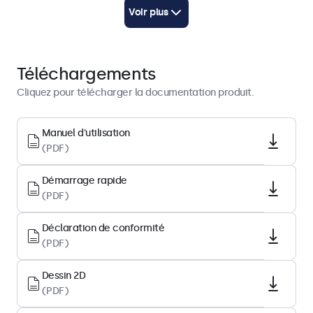
Manuel de l'Utilisateur
Voir plus
Télécharger PDF
Démarrage rapide
Télécharger PDF
Téléchargements
Cliquez pour télécharger la documentation produit.
Architecture d’affichage
Format d'image
Manuel d'utilisation
(PDF)
4:3
Résolution native
Démarrage rapide
1024 x 768
(PDF)
Pixels par pouce
Déclaration de conformité
161 PPI
(PDF)
Diagonale
8.0 pouces (204 mm)
Dessin 2D
(PDF)
Type de dalle