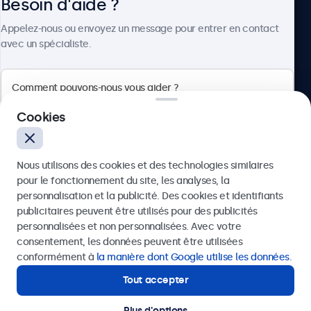
Connectivité
Besoin d'aide ?
À propos
HDMI
Appelez-nous ou envoyez un message pour entrer en contact
avec un spécialiste.
1x
DisplayPort
1x
Beetronics
VGA
Cookies
1x
Badenerstrasse 549, 8048 Zürich, Suisse
USB-C
Nous utilisons des cookies et des technologies similaires
4.8/5 noté par 5000+ entreprises
1x Vidéo, audio, touch
pour le fonctionnement du site, les analyses, la
Français
USB-A
personnalisation et la publicité. Des cookies et identifiants
publicitaires peuvent être utilisés pour des publicités
Via l'adaptateur USB-C vers USB-A. Ceci active uniquement
Envoyer
personnalisées et non personnalisées. Avec votre
la fonction tactile et doit être combiné avec HDMI,
consentement, les données peuvent être utilisées
DisplayPort ou VGA pour l'affichage.
Ou appelez-nous au
+41 43 50 80 772
conformément à
la manière dont Google utilise les données
.
Entrée AUX (3.5mm)
Tout accepter
Besoin d'aide ?
1x
Contactez nos spécialistes.
Sortie AUX (3.5mm)
Plus d'options