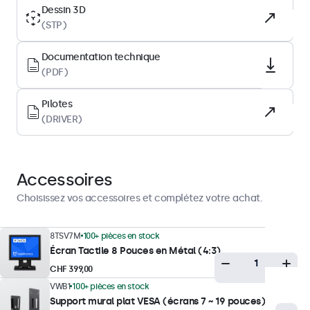
IPS-LCD
Dessin 3D
(STP)
Rétro-éclairage
LED
Documentation technique
Surface
(PDF)
Verre trempé
Pilotes
Orientation prise en charge
(DRIVER)
Paysage, portrait, Face-up
Performances d’affichage
Accessoires
Luminosité maximale
Choisissez vos accessoires et complétez votre achat.
350 nits (typique)
Luminosité minimale
8TSV7M
100+ pièces en stock
Écran Tactile 8 Pouces en Métal (4:3)
1 nit
CHF 399,00
Contraste
VWB1
100+ pièces en stock
800:1
Support mural plat VESA (écrans 7 ~ 19 pouces)