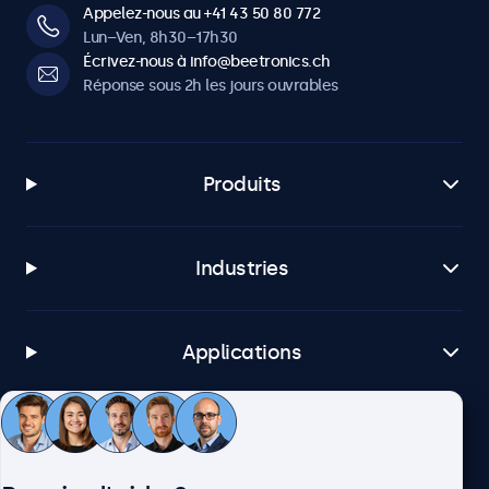
Appelez-nous au +41 43 50 80 772
Logiciels et compatibilité
Lun–Ven, 8h30–17h30
Écrivez-nous à info@beetronics.ch
Windows
Réponse sous 2h les jours ouvrables
Windows 8, 10, 11
Windows Embedded
Windows Embedded 8 Industry, 8.1 Industry, IoT Enterprise
Produits
macOS
Tahoe, Sequoia, Sonoma
Industries
Linux
Toutes distributions de Linux
Brightsign
Applications
Toutes versions de BrightsignOS
Samsung DeX
Toutes versions de Samsung DeX
Service client