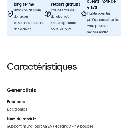
clients, note de
long terme
retours gratuits
4,8/5
Livraison assurée
Pas de frais de
Fiable pour les
de façon
livraison et
professionnels et les
constante pendant
retours gratuits
entreprises du
des années.
sous 30 jours.
monde entier.
Caractéristiques
Généralités
Fabricant
Beetronics
Nom du produit
Support mural plat VESA (écrans 7 ~ 19 pouces)