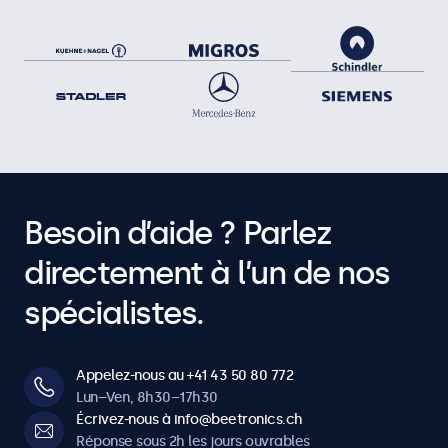
Support mural, vis
Compatibilité
Compatible avec
7HD7M, 8VG7M, 8HD7M, 9HD7M, 10HD7, 10VG7M, 10HD7M,
12HD7, 12VG7M, 12HD7M, 12SDI7M, 13HD7, 13HD7M, 15HD7,
15VG7M, 15HD7M, 15SDI7M, 17HD7M, 17VG7M, 19HD7M,
19VG7M, 7TS7M, 8TSV7M, 10TS7, 10TSV7M, 10TS7M,
10HB9M/U1, 12TS7, 12TSV7M, 12TS7M, 12HB9M/U1, 13TS7,
Besoin d’aide ? Parlez
13TS7M, 15TS7, 15TSV7M, 15TS7M, 15HB9M/U1, 17TSV7M,
17TS7M, 17HB9M/U1, 19TSV7M, 19TS7M, 19HB9M
directement à l’un de nos
spécialistes.
Appelez-nous au +41 43 50 80 772
Lun–Ven, 8h30–17h30
Écrivez-nous à info@beetronics.ch
Réponse sous 2h les jours ouvrables