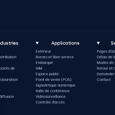
ndustries
Applications
S
Extérieur
Pages d’ai
istribution
Bornes et libre-service
Délais de l
Embarqué
Modes de 
oints de
IHM
Retour et 
Espace public
Demander 
estauration
Point de vente (POS)
Contact
Signalétique numérique
r
Salle de conférence
diffusion
Vidéosurveillance
Contrôle d’accès