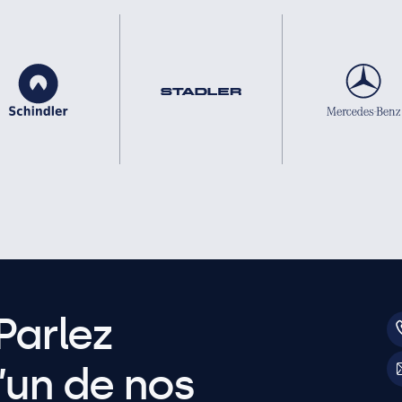
Parlez
’un de nos