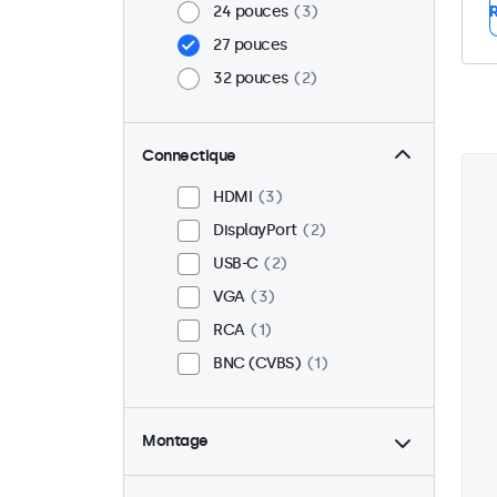
24 pouces
3
R
27 pouces
32 pouces
2
Connectique
HDMI
3
DisplayPort
2
USB-C
2
VGA
3
RCA
1
BNC (CVBS)
1
Montage
Bureau
2