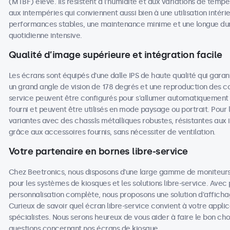
(MTBF) élevé. Ils résistent à l'humidité et aux variations de tempé
aux intempéries qui conviennent aussi bien à une utilisation intéri
performances stables, une maintenance minime et une longue duré
quotidienne intensive.
Qualité d’image supérieure et intégration facile
Les écrans sont équipés d'une dalle IPS de haute qualité qui garan
un grand angle de vision de 178 degrés et une reproduction des coul
service peuvent être configurés pour s'allumer automatiquement lo
fourni et peuvent être utilisés en mode paysage ou portrait. Pour l
variantes avec des chassîs métalliques robustes, résistantes aux 
grâce aux accessoires fournis, sans nécessiter de ventilation.
Votre partenaire en bornes libre-service
Chez Beetronics, nous disposons d'une large gamme de moniteurs 
pour les systèmes de kiosques et les solutions libre-service. Avec
personnalisation complète, nous proposons une solution d'affic
Curieux de savoir quel écran libre-service convient à votre appli
spécialistes. Nous serons heureux de vous aider à faire le bon c
questions concernant nos écrans de kiosque.