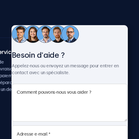
ervice client
À propos
Besoin d'aide ?
de
Cas concrets
Appelez-nous ou envoyez un message pour entrer en
ivraison
Actualités et mises à jour
contact avec un spécialiste.
paiement
À propos de Beetronics
réparation
Carrière
un devis
Conditions de vente
Données personnelles