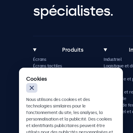
spécialistes.
Produits
I
Écrans
Industriel
Écrans tactiles
Logistique et d
Accessoires
Maritime
Cookies
Solutions sur mesure
Commerce et p
vente
Hôtellerie et r
Automobile
Nous utilisons des cookies et des
Chemins de fe
technologies similaires pour le
Audiovisuel et 
fonctionnement du site, les analyses, la
Santé
personnalisation et la publicité. Des cookies
et identifiants publicitaires peuvent être
utilisés pour des publicités personnalisées et