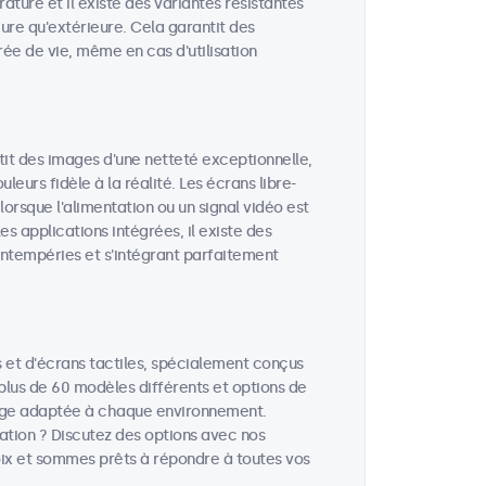
rature et il existe des variantes résistantes
eure qu'extérieure. Cela garantit des
e de vie, même en cas d'utilisation
tit des images d'une netteté exceptionnelle,
eurs fidèle à la réalité. Les écrans libre-
rsque l'alimentation ou un signal vidéo est
es applications intégrées, il existe des
intempéries et s'intégrant parfaitement
et d'écrans tactiles, spécialement conçus
 plus de 60 modèles différents et options de
hage adaptée à chaque environnement.
cation ? Discutez des options avec nos
hoix et sommes prêts à répondre à toutes vos