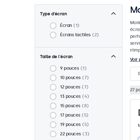
Mo
Type d’écran
Monit
Écran
1
écra
Écrans tactiles
2
perf
serv
n'imp
Taille de l'écran
Voir 
9 pouces
1
10 pouces
7
12 pouces
7
27 p
13 pouces
4
15 pouces
8
17 pouces
5
19 pouces
5
M
22 pouces
3