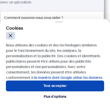
avec un spécialiste.
Cookies
Écran Tactile 10 Pouces
Référence :
10TS7
Nous utilisons des cookies et des technologies similaires
100+ pièces en stock
pour le fonctionnement du site, les analyses, la
personnalisation et la publicité. Des cookies et identifiants
publicitaires peuvent être utilisés pour des publicités
Écran tactile Full HD multipoint
Envoyer
personnalisées et non personnalisées. Avec votre
Entrées : HDMI, DisplayPort, USB-C, VGA
consentement, les données peuvent être utilisées
Installation : murale, bureau
Ou appelez-nous au
+41 43 50 80 772
conformément à
la manière dont Google utilise les données
.
Dimensions : 242 x 169 x 34 mm
Tout accepter
Besoin d'aide ?
CHF 429,00
Contactez nos spécialistes.
Plus d'options
Voir
Ajouter au panier