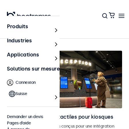
Produits
Accueil
Industries
Applications
Solutions sur mesure
Connexion
Suisse
Moniteurs et écrans tactiles pour kiosques
Demander un devis
Pages d’aide
Moniteurs et écrans tactiles conçus pour une intégration