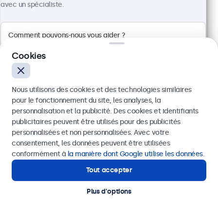
avec un spécialiste.
Cookies
Écran Tactile 10 Pouces
Nous utilisons des cookies et des technologies similaires
Référence :
10TS7
pour le fonctionnement du site, les analyses, la
100+ pièces en stock
personnalisation et la publicité. Des cookies et identifiants
publicitaires peuvent être utilisés pour des publicités
Envoyer
personnalisées et non personnalisées. Avec votre
Écran tactile Full HD multipoint
consentement, les données peuvent être utilisées
Ou appelez-nous au
+41 43 50 80 772
Entrées : HDMI, DisplayPort, USB-C, VGA
conformément à
la manière dont Google utilise les données
.
Installation : murale, bureau
Tout accepter
Besoin d'aide ?
Dimensions : 242 x 169 x 34 mm
Contactez nos spécialistes.
CHF 429,00
Plus d'options
Voir
Ajouter au panier