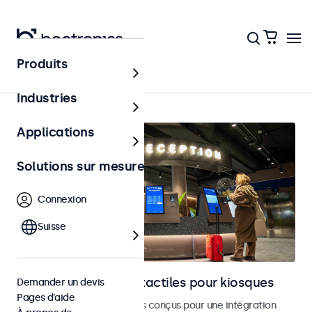
Produits
Accueil
Industries
Applications
Solutions sur mesure
Connexion
Suisse
Moniteurs et écrans tactiles pour kiosques
Demander un devis
Pages d’aide
Moniteurs et écrans tactiles conçus pour une intégration