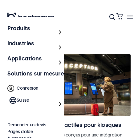
Produits
Accueil
Industries
Applications
Solutions sur mesure
Connexion
Suisse
Moniteurs et écrans tactiles pour kiosques
Demander un devis
Pages d’aide
Moniteurs et écrans tactiles conçus pour une intégration